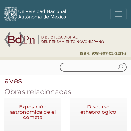
Pasar
al
contenido
principal
ISBN: 978-607-02-2211-5
Search
aves
Obras relacionadas
Exposición
Discurso
astronomica de el
etheorologico
cometa