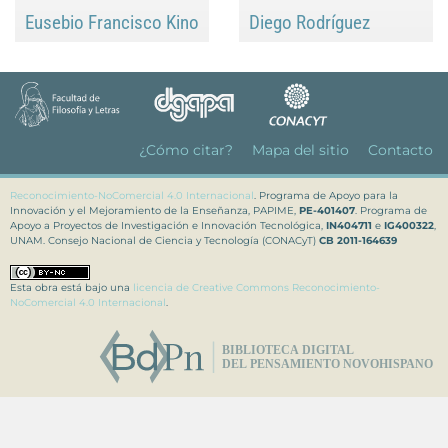
Eusebio Francisco Kino
Diego Rodríguez
Footer
¿Cómo citar?
Mapa del sitio
Contacto
Reconocimiento-NoComercial 4.0 Internacional
. Programa de Apoyo para la
Innovación y el Mejoramiento de la Enseñanza, PAPIME,
PE-401407
. Programa de
Apoyo a Proyectos de Investigación e Innovación Tecnológica,
IN404711
e
IG400322
,
UNAM. Consejo Nacional de Ciencia y Tecnología (CONACyT)
CB 2011-164639
Esta obra está bajo una
licencia de Creative Commons Reconocimiento-
NoComercial 4.0 Internacional
.